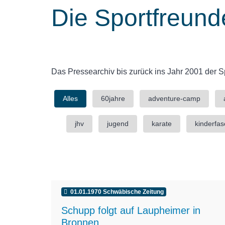
Die Sportfreund
Das Pressearchiv bis zurück ins Jahr 2001 der 
Alles
60jahre
adventure-camp
jhv
jugend
karate
kinderfas
01.01.1970 Schwäbische Zeitung
Schupp folgt auf Laupheimer in
Bronnen