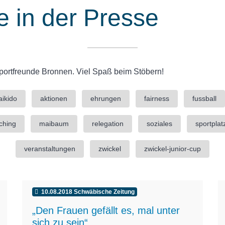
e in der Presse
Sportfreunde Bronnen. Viel Spaß beim Stöbern!
aikido
aktionen
ehrungen
fairness
fussball
ching
maibaum
relegation
soziales
sportpla
veranstaltungen
zwickel
zwickel-junior-cup
10.08.2018 Schwäbische Zeitung
„Den Frauen gefällt es, mal unter
sich zu sein“