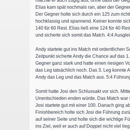
machte er auch zügig aus, ohne dass der Gegn
Elias kam spät nochmals ran, aber der Gegner 
Der Gegner holte sich durch ein 125 zum richt
hochklassig und spannend. Keiner konnte sic
140 für 60 Rest. Elias ließ eine 124 für 40 R
und sicherte sich somit das Match. 4:4 Ausgle
Andy startete gut ins Match mit ordentlichen 
Zeitpunkt sicherte Andy die Chance auf das 1. 
Gegner ganz stark und hatte einen riesigen Vo
das Leg tatsächlich noch. Das 3. Leg konnte 
Andy das Leg und das Match aus. 5:4 Führun
Somit hatte Josi den Schlussakt vor sich. Mit
Unentschieden enden würde. Das Match war so
Josi startete gut mit einer 100. Danach ging
Finishbereich holte sich Josi die Führung zur
auf seiner Seite und holte sich die wichtige 
ins Ziel, weil er auch auf Doppel nicht viel l