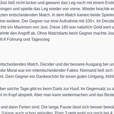
. Josi ließ nicht locker und gewann das Leg noch mit einem End
bringen und spielte das Leg wieder von vorne. Wieder brachte 
ten entscheidenden Match. In dem Match kamen beide Spieler n
ne weitere. Der Gegner nur eine Aufnahme mit 100+. Im Decide
chts ein Maximum von Josi. Diese 180 war natürlich Gold wert u
ehrte den Angriff ab. Ohne Matchdarts beim Gegner machte Jos
 6:4 Führung und Tagessieg
ntscheidendes Match, Decider und der bessere Ausgang bei uns
 die Moral war ein mitentscheidender Faktor. Niemand ließ sich
t. Dem Gegner ein Dankeschön für einen guten Umgang, fröhlic
 aber solche Tage gibt es beim Darts zur Hauf. Im Gegensatz zu
viel im Kopf abspielt. Aber man kann weitermachen und das Be
 und dann Ferien sind. Die lange Pause lässt sich besser bewäl
 Saison auch schon gelaufen. Platz 3 geht wohl nur noch bei 