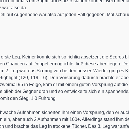
eicht nochmals ein Angriff auf Platz 3 starten können. Bei einer 
z war also da.
uell auf Augenhöhe war also auf jeden Fall gegeben. Mal schaue
s erste Leg. Keiner konnte sich so richtig absetzen, die Scores 
sten Chancen auf Doppel ermöglichte, ließ diese aber liegen. 
. Im 2. Leg war das Scoring von beiden besser. Wieder ging es K
s Highlight (T20, T19, 16). Den Vorsprung dadurch brachte er ab
weimal 95 in Folge, kam er mit einem guten Vorsprung auf die
ings blieb der Gegner dran und so entwickelte sich ein spannen
somit den Sieg. 1:0 Führung
chwache Aufnahmen sicherten ihm einen Vorsprung, den er auch i
ein, aber auch 2 Aufnahmen mit 100+. Allerdings stand ihm de
ich und brachte das Leg in trockene Tücher. Das 3. Leg war an