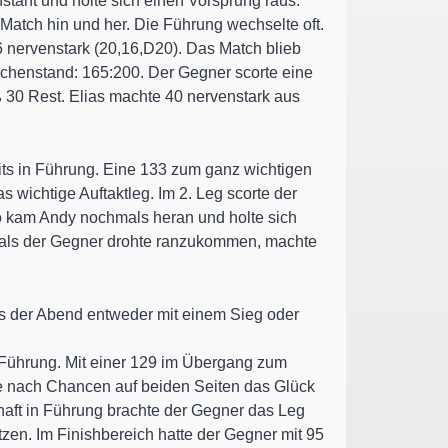
stant und holte sich einen Vorsprung raus.
 Match hin und her. Die Führung wechselte oft.
6 nervenstark (20,16,D20). Das Match blieb
schenstand: 165:200. Der Gegner scorte eine
ß 30 Rest. Elias machte 40 nervenstark aus
eits in Führung. Eine 133 zum ganz wichtigen
s wichtige Auftaktleg. Im 2. Leg scorte der
 so kam Andy nochmals heran und holte sich
de als der Gegner drohte ranzukommen, machte
ass der Abend entweder mit einem Sieg oder
e Führung. Mit einer 129 im Übergang zum
tte nach Chancen auf beiden Seiten das Glück
rhaft in Führung brachte der Gegner das Leg
etzen. Im Finishbereich hatte der Gegner mit 95