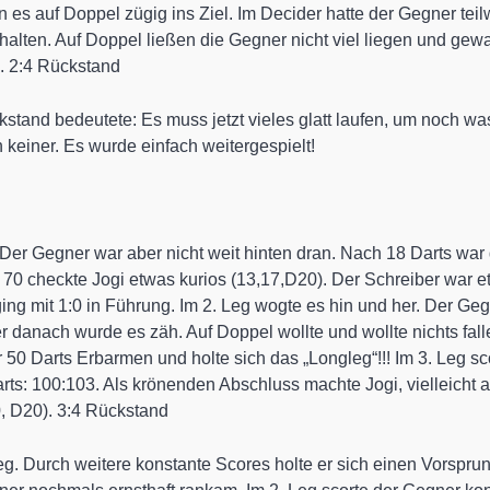
n es auf Doppel zügig ins Ziel. Im Decider hatte der Gegner tei
halten. Auf Doppel ließen die Gegner nicht viel liegen und ge
s. 2:4 Rückstand
ckstand bedeutete: Es muss jetzt vieles glatt laufen, um noch
keiner. Es wurde einfach weitergespielt!
. Der Gegner war aber nicht weit hinten dran. Nach 18 Darts wa
70 checkte Jogi etwas kurios (13,17,D20). Der Schreiber war etw
ging mit 1:0 in Führung. Im 2. Leg wogte es hin und her. Der Ge
danach wurde es zäh. Auf Doppel wollte und wollte nichts falle
 Darts Erbarmen und holte sich das „Longleg“!!! Im 3. Leg sco
ts: 100:103. Als krönenden Abschluss machte Jogi, vielleicht 
0, D20). 3:4 Rückstand
 Leg. Durch weitere konstante Scores holte er sich einen Vorspru