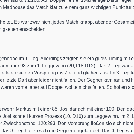
henstand: 72:186. Auf Doppel ließ er zwar einige Darts liegen
 Madhouse das Match klar zu einem ganz wichtigen Punkt für d
heitet. Es war zwar nicht jedes Match knapp, aber der Gesamt
nigkeiten entscheiden.
nhöhe im 1. Leg. Allerdings zeigten sie ein gutes Timing mit 
ann aber 98 zum 1. Leggewinn (20,T18,D12). Das 2. Leg war ähn
 retteten sie den Vorsprung ins Ziel und glichen aus. Im 3. Leg
r letzte Dart aber leider nicht fallen. Der Gegner kam ran und h
y waren vorne, aber auf Doppel wollte nichts fallen. So holten 
uerwehr. Markus mit einer 85. Josi danach mit einer 100. Den d
te Josi schnell kurzen Prozess (10, D10) zum Leggewinn. Im 2.
r Zwischenstand: 120:293. Den Vorsprung ließen sie sich nich
. Das 3. Leg holten sich die Gegner ungefährdet. Das 4. Leg wa