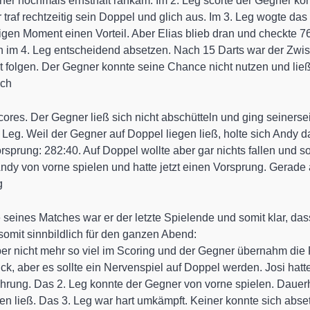
er nochmals ernsthaft rankam. Im 2. Leg scorte der Gegner kon
traf rechtzeitig sein Doppel und glich aus. Im 3. Leg wogte das
igen Moment einen Vorteil. Aber Elias blieb dran und checkte 7
h im 4. Leg entscheidend absetzen. Nach 15 Darts war der Zwi
est folgen. Der Gegner konnte seine Chance nicht nutzen und lie
ich
Scores. Der Gegner ließ sich nicht abschütteln und ging seiners
Leg. Weil der Gegner auf Doppel liegen ließ, holte sich Andy da
rsprung: 282:40. Auf Doppel wollte aber gar nichts fallen und
Andy von vorne spielen und hatte jetzt einen Vorsprung. Gera
g
te seines Matches war er der letzte Spielende und somit klar, d
mit sinnbildlich für den ganzen Abend:
 aber nicht mehr so viel im Scoring und der Gegner übernahm di
ück, aber es sollte ein Nervenspiel auf Doppel werden. Josi ha
Führung. Das 2. Leg konnte der Gegner von vorne spielen. Daue
iegen ließ. Das 3. Leg war hart umkämpft. Keiner konnte sich abs