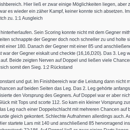
ishbereich. Hier ließ er zwar einige Möglichkeiten liegen, aber 
war es wieder ein zäher Kampf, keiner konnte sich absetzen. I
ch zu. 1:1 Ausgleich
hinterherlaufen. Sein Scoring konnte nicht mit dem Gegner mi
en schnappte der Gegner doch noch schneller zu und holte sich
mit einer 180. Danach der Gegner mit einer 85 und anschließen
st war der Gegner eiskalt und checkte (16,16,D20). Das 3. Leg
 auf. Beide zeigten Nerven auf Doppel und ließen viele Chance
 sich somit den Sieg. 1:2 Rückstand
onstant und gut. Im Finishbereich war die Leistung dann nicht 
hancen auf beiden Seiten das Leg. Das 2. Leg gehörte anfangs 
sierte den Vorsprung des Gegners. Auf Doppel war er aber nicht
lück mit Tops und scorte 112. So kam ein kleiner Vorsprung zu
 das Leg nach einer Doppelschlacht mit mehreren Chancen auf b
rde gleich gekontert. Schlechte Aufnahmen allerdings auch. Au
ier startete Lars mit 140 und anschließend 85 hervorragend ins