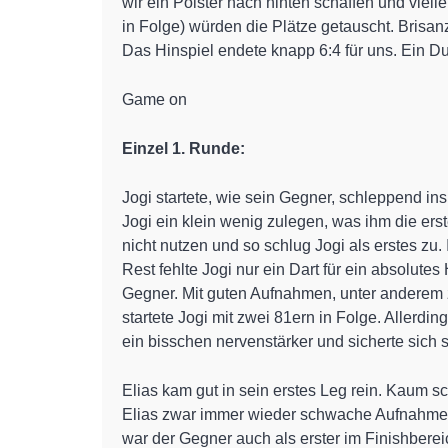
wir ein Polster nach hinten schaffen und viell
in Folge) würden die Plätze getauscht. Brisan
Das Hinspiel endete knapp 6:4 für uns. Ein D
Game on
Einzel 1. Runde:
Jogi startete, wie sein Gegner, schleppend in
Jogi ein klein wenig zulegen, was ihm die er
nicht nutzen und so schlug Jogi als erstes zu
Rest fehlte Jogi nur ein Dart für ein absolute
Gegner. Mit guten Aufnahmen, unter anderem z
startete Jogi mit zwei 81ern in Folge. Allerd
ein bisschen nervenstärker und sicherte sich 
Elias kam gut in sein erstes Leg rein. Kaum s
Elias zwar immer wieder schwache Aufnahmen 
war der Gegner auch als erster im Finishbere