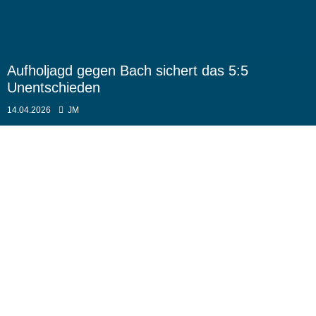
Aufholjagd gegen Bach sichert das 5:5
Unentschieden
14.04.2026
JM
Ligaspieltag 19
Auswärts: SC Bach
Die Saison neigt sich dem Ende zu. Nach dem
heutigen Spieltag sind noch 3 weitere Spiele und
dann ist die Premierensaison zu Ende. Noch ist nicht
alles entschieden, aber Tendenzen sind klar zu
erkennen. Wir sind auf Platz 4, nach oben und nach
unten ist doch eine kleine Lücke.
Der heutige Gegner könnte mit einem Sieg gegen